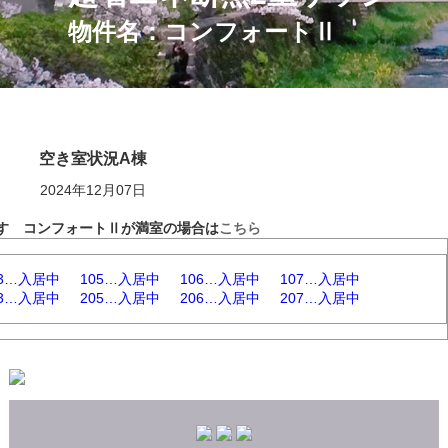
物件名：コンフォートⅡ
空き室状況A棟
2024年12月07日
す コンフォートⅡが満室の場合は
こちら
03…入居中
105…入居中
106…入居中
107…入居中
03…入居中
205…入居中
206…
入居中
207…入居中